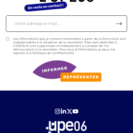
Les informations que je consens transmettre à partir de ce formulaire sont
indispensables à la réception de la newsletter. Elles sont destinées à
l'UPE06 et sont supprimées immédiatement à compter de ma
désinscription à la newsletter. Pour plus d'informations, je peux me
reporter à la Politique de Confidentialité.