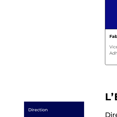
Fa
Vic
Adh
L
Direction
Dir