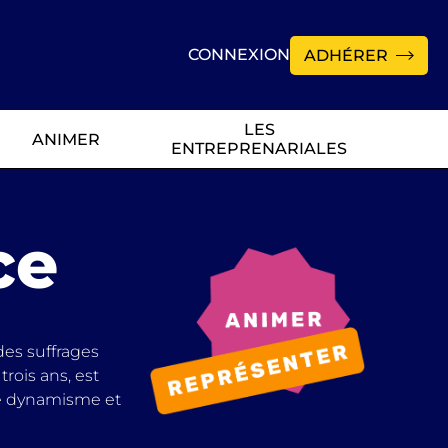
CONNEXION
ADHÉRER
LES
ANIMER
ENTREPRENARIALES
ce
des suffrages
rois ans, est
 le dynamisme et