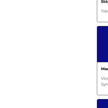
St
Tré
Mar
Vic
Syn