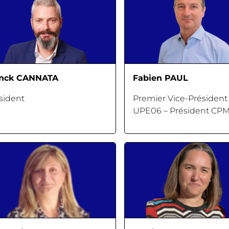
anck CANNATA
Fabien PAUL
sident
Premier Vice-Président
UPE06 – Président CP