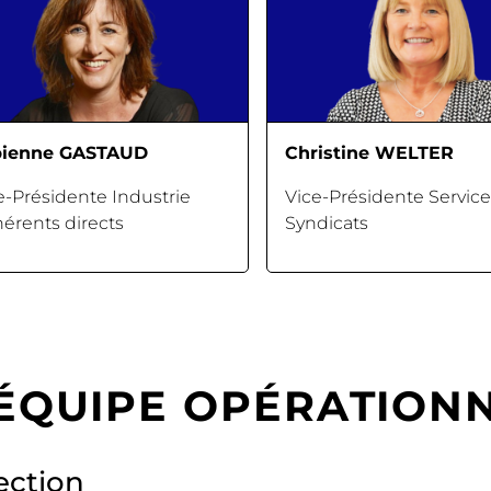
bienne GASTAUD
Christine WELTER
e-Présidente Industrie
Vice-Présidente Service
érents directs
Syndicats
’ÉQUIPE OPÉRATION
ection