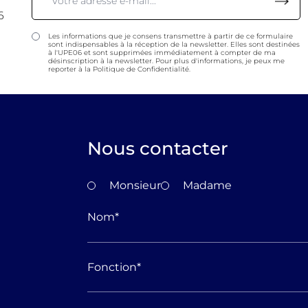
6
Les informations que je consens transmettre à partir de ce formulaire
sont indispensables à la réception de la newsletter. Elles sont destinées
à l'UPE06 et sont supprimées immédiatement à compter de ma
désinscription à la newsletter. Pour plus d'informations, je peux me
reporter à la Politique de Confidentialité.
Nous contacter
Monsieur
Madame
Nom
*
Fonction
*