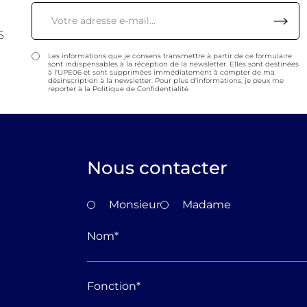
6
Les informations que je consens transmettre à partir de ce formulaire
sont indispensables à la réception de la newsletter. Elles sont destinées
à l'UPE06 et sont supprimées immédiatement à compter de ma
désinscription à la newsletter. Pour plus d'informations, je peux me
reporter à la Politique de Confidentialité.
Nous contacter
Monsieur
Madame
Nom
*
Fonction
*