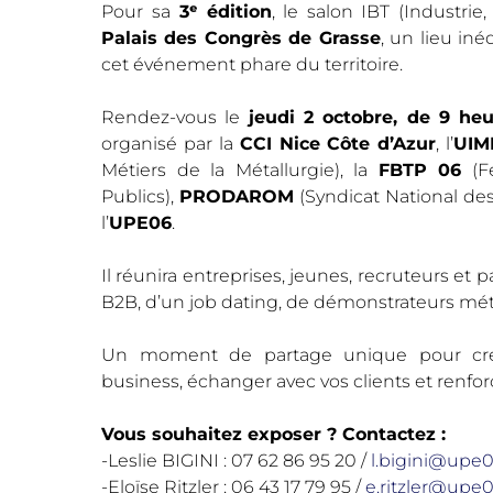
Pour sa
3ᵉ édition
, le salon IBT (Industrie
Palais des Congrès de Grasse
, un lieu in
cet événement phare du territoire.
Rendez-vous le
jeudi 2 octobre, de 9 heu
organisé par la
CCI Nice Côte d’Azur
, l’
UIM
Métiers de la Métallurgie), la
FBTP 06
(Fé
Publics),
PRODAROM
(Syndicat National des
l’
UPE06
.
Il réunira entreprises, jeunes, recruteurs et
B2B, d’un job dating, de démonstrateurs mét
Un moment de partage unique pour crée
business, échanger avec vos clients et renforc
Vous souhaitez exposer ? Contactez :
-Leslie BIGINI : 07 62 86 95 20 /
l.bigini@upe
-Eloïse Ritzler : 06 43 17 79 95 /
e.ritzler@upe