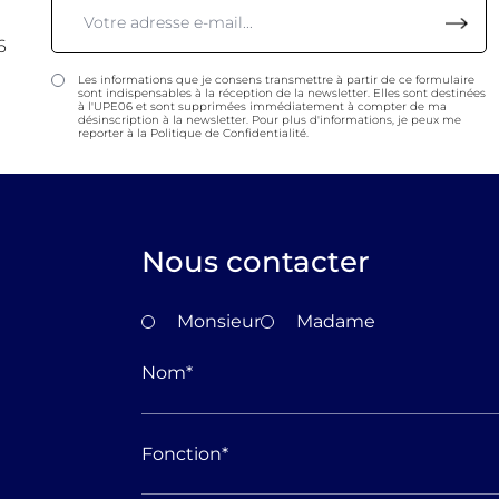
6
Les informations que je consens transmettre à partir de ce formulaire
sont indispensables à la réception de la newsletter. Elles sont destinées
à l'UPE06 et sont supprimées immédiatement à compter de ma
désinscription à la newsletter. Pour plus d'informations, je peux me
reporter à la Politique de Confidentialité.
Nous contacter
Monsieur
Madame
Nom
*
Fonction
*