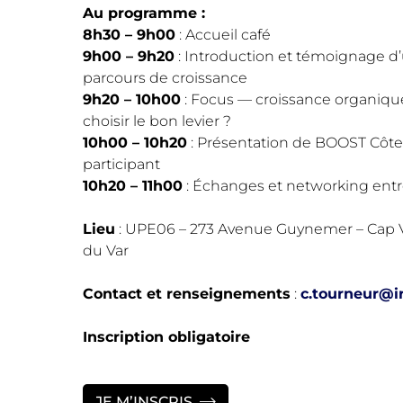
Au programme :
8h30 – 9h00
: Accueil café
9h00 – 9h20
: Introduction et témoignage d’u
parcours de croissance
9h20 – 10h00
: Focus — croissance organiqu
choisir le bon levier ?
10h00 – 10h20
: Présentation de BOOST Côte
participant
10h20 – 11h00
: Échanges et networking entr
Lieu
: UPE06 – 273 Avenue Guynemer – Cap V
du Var
Contact et renseignements
:
c.tourneur@ir
Inscription obligatoire
JE M’INSCRIS