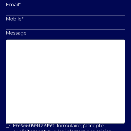
Email
*
Mobile
*
Message
* champs obligatoire
En soumettant ce formulaire, j’accepte