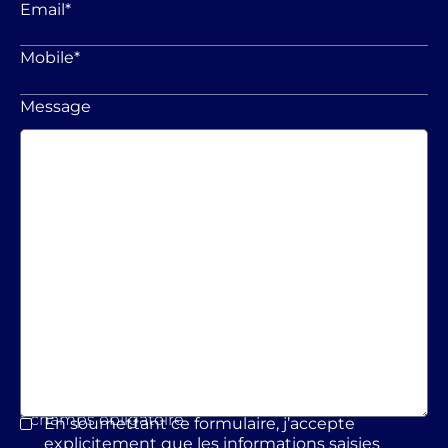
Email
*
Mobile
*
Message
* champs obligatoire
En soumettant ce formulaire, j’accepte
*
explicitement que les informations saisies