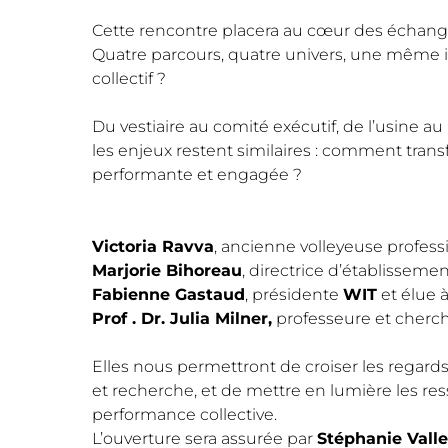
Cette rencontre placera au cœur des échanges 
Quatre parcours, quatre univers, une même int
collectif ?
Du vestiaire au comité exécutif, de l’usine au
les enjeux restent similaires : comment tra
performante et engagée ?
Victoria Ravva
, ancienne volleyeuse profess
Marjorie Bihoreau
, directrice d’établisseme
Fabienne Gastaud
, présidente
WIT
et élue à
Prof . Dr. Julia Milner,
professeure et cherch
Elles nous permettront de croiser les regards
et recherche, et de mettre en lumière les resso
performance collective.
L’ouverture sera assurée par
Stéphanie Vall