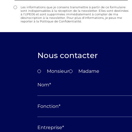
Les informations que je consens transmettre à partir de ce formulaire
sont indispensables à la réception de la newsletter. Elles sont destinées
à l'UPE06 et sont supprimées immédiatement à compter de ma
désinscription à la newsletter. Pour plus d'informations, je peux me
reporter à la Politique de Confidentialité.
Nous contacter
Monsieur
Madame
Nom
*
Fonction
*
Entreprise
*