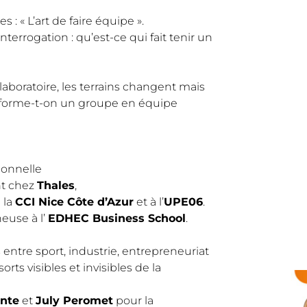
: « L’art de faire équipe ».
errogation : qu’est-ce qui fait tenir un
 laboratoire, les terrains changent mais
nsforme-t-on un groupe en équipe
ionnelle
nt chez
Thales
,
 la
CCI Nice Côte d’Azur
et à l’
UPE06
.
euse à l’
EDHEC Business School
.
 entre sport, industrie, entrepreneuriat
rts visibles et invisibles de la
ente
et
July Peromet
pour la