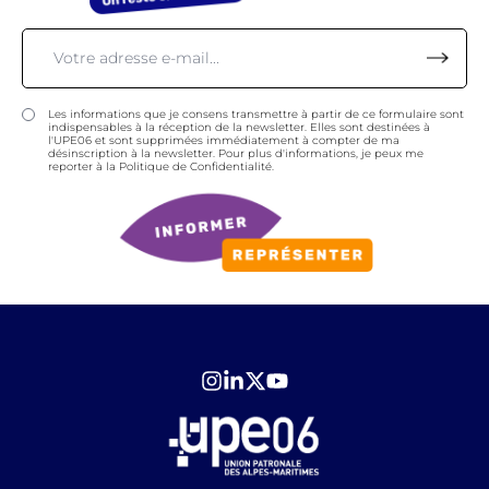
Les informations que je consens transmettre à partir de ce formulaire sont
indispensables à la réception de la newsletter. Elles sont destinées à
l'UPE06 et sont supprimées immédiatement à compter de ma
désinscription à la newsletter. Pour plus d'informations, je peux me
reporter à la Politique de Confidentialité.