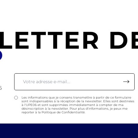
LETTER DE
6
Les informations que je consens transmettre à partir de ce formulaire
sont indispensables à la réception de la newsletter. Elles sont destinées
à l'UPE06 et sont supprimées immédiatement à compter de ma
désinscription à la newsletter. Pour plus d'informations, je peux me
reporter à la Politique de Confidentialité.