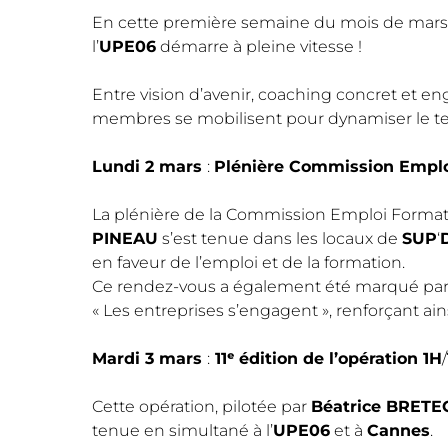
En cette première semaine du mois de mars
l’
UPE06
démarre à pleine vitesse !
Entre vision d’avenir, coaching concret et e
membres se mobilisent pour dynamiser le ter
Lundi 2 mars
:
Plénière Commission Emplo
La plénière de la Commission Emploi Forma
PINEAU
s’est tenue dans les locaux de
SUP
‘
en faveur de l’emploi et de la formation.
Ce rendez-vous a également été marqué par 
« Les entreprises s’engagent », renforçant ainsi
Mardi 3 mars
:
11ᵉ édition de l’opération 1H
/
Cette opération, pilotée par
Béatrice BRET
tenue en simultané à l’
UPE06
et à
Cannes
.