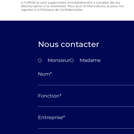
à l'UPE06 et sont supprimées immédiatement à compter de ma
désinscription à la newsletter. Pour plus d'informations, je peux me
reporter à la Politique de Confidentialité.
Nous contacter
Monsieur
Madame
Nom
*
Fonction
*
Entreprise
*