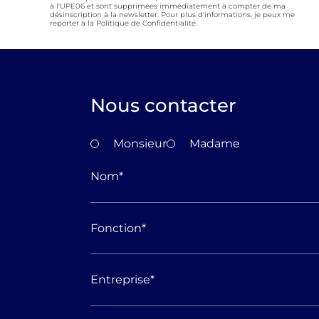
à l'UPE06 et sont supprimées immédiatement à compter de ma
désinscription à la newsletter. Pour plus d'informations, je peux me
reporter à la Politique de Confidentialité.
Nous contacter
Monsieur
Madame
Nom
*
Fonction
*
Entreprise
*