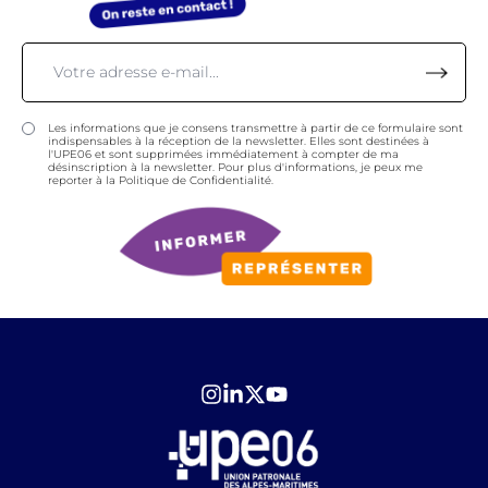
Les informations que je consens transmettre à partir de ce formulaire sont
indispensables à la réception de la newsletter. Elles sont destinées à
l'UPE06 et sont supprimées immédiatement à compter de ma
désinscription à la newsletter. Pour plus d'informations, je peux me
reporter à la Politique de Confidentialité.